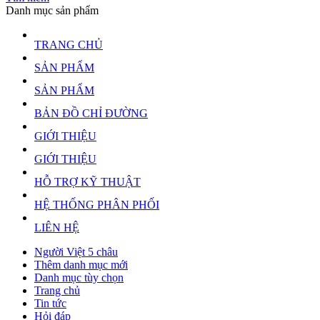
Danh mục sản phẩm
TRANG CHỦ
SẢN PHẨM
SẢN PHẨM
BẢN ĐỒ CHỈ ĐƯỜNG
GIỚI THIỆU
GIỚI THIỆU
HỖ TRỢ KỸ THUẬT
HỆ THỐNG PHÂN PHỐI
LIÊN HỆ
Người Việt 5 châu
Thêm danh mục mới
Danh mục tùy chọn
Trang chủ
Tin tức
Hỏi đáp