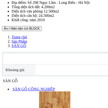
Địa điểm:
Số 298 Ngọc Lâm - Long Biên - Hà Nội
Tổng diện tích đất:
4.200m2
Diện tích văn phòng
12.500m2
Diện tích căn hộ:
24.500m2
Khởi công:
năm 2010
Ẩn / Hiện tiện ích BLOCK
Trang chủ
Sản Phẩm
SÀN GỖ
Khoảng giá
SÀN GỖ
SÀN GỖ CÔNG NGHIỆP