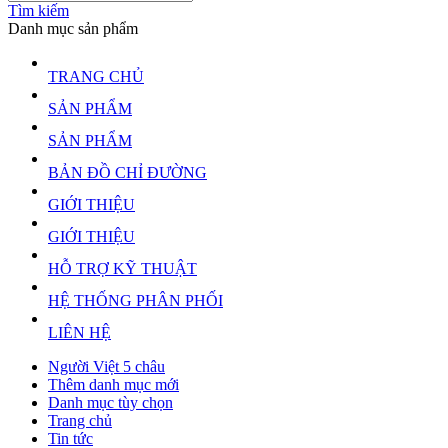
Tìm kiếm
Danh mục sản phẩm
TRANG CHỦ
SẢN PHẨM
SẢN PHẨM
BẢN ĐỒ CHỈ ĐƯỜNG
GIỚI THIỆU
GIỚI THIỆU
HỖ TRỢ KỸ THUẬT
HỆ THỐNG PHÂN PHỐI
LIÊN HỆ
Người Việt 5 châu
Thêm danh mục mới
Danh mục tùy chọn
Trang chủ
Tin tức